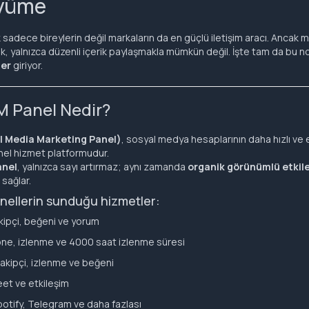
üyüme
sadece bireylerin değil markaların da en güçlü iletişim aracı. Ancak mi
k, yalnızca düzenli içerik paylaşmakla mümkün değil. İşte tam da bu 
ler
giriyor.
M Panel Nedir?
l Media Marketing Panel)
, sosyal medya hesaplarının daha hızlı ve e
nel hizmet platformudur.
anel
, yalnızca sayı artırmaz; aynı zamanda
organik görünümlü etkil
sağlar.
anellerin sunduğu hizmetler:
kipçi, beğeni ve yorum
e, izlenme ve 4000 saat izlenme süresi
akipçi, izlenme ve beğeni
eet ve etkileşim
otify, Telegram ve daha fazlası