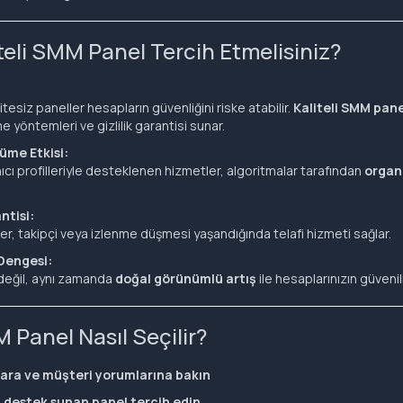
teli SMM Panel Tercih Etmelisiniz?
tesiz paneller hesapların güvenliğini riske atabilir.
Kaliteli SMM pane
 yöntemleri ve gizlilik garantisi sunar.
üme Etkisi:
ıcı profilleriyle desteklenen hizmetler, algoritmalar tarafından
organ
tisi:
ller, takipçi veya izlenme düşmesi yaşandığında telafi hizmeti sağlar.
 Dengesi:
 değil, aynı zamanda
doğal görünümlü artış
ile hesaplarınızın güvenilir
M Panel Nasıl Seçilir?
ara ve müşteri yorumlarına bakın
ı destek sunan panel tercih edin