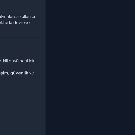
lyonlarca kullanıcı
noktada devreye
tkili büyümesi için
eşim
,
güvenlik
ve