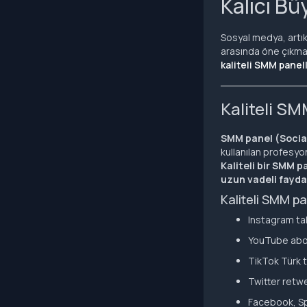
Kalıcı B
Sosyal medya, artık 
arasında öne çıkma
kaliteli SMM panel
Kaliteli SM
SMM panel (Socia
kullanılan profesyo
Kaliteli bir SMM p
uzun vadeli fayda
Kaliteli SMM p
Instagram ta
YouTube abon
TikTok Türk t
Twitter retw
Facebook, Sp