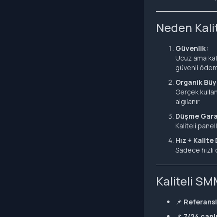
Neden Kali
Güvenlik:
Ucuz ama kali
güvenli ödeme
Organik Büy
Gerçek kullan
algılanır.
Düşme Garan
Kaliteli pane
Hız + Kalite
Sadece hızlı
Kaliteli SM
📌
Referansl
📌
7/24 canl