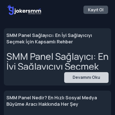
Kayıt Ol
SMM Panel Sağlayıcı: En İyi Sağlayıcıyı
Seçmek İçin Kapsamlı Rehber
SMM Panel Sağlayıcı: En
İyi Sağlayıcıyı Seçmek
İçin Kapsamlı Rehber
Devamını Oku
Sosyal medya,
SMM Panel Nedir? En Hızlı Sosyal Medya
markaların ve bireysel
Büyüme Aracı Hakkında Her Şey
içerik üreticilerinin