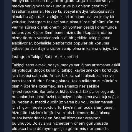
medya kullanıcıları başarılı değildir. Çoğu kullanıcı sosyal
medya varlığından yoksundur ve bu onların çevrimiçi
fırsatlarını sınırlar. Neyse ki, sosyal medya takipçisi satın
almak bu ağlardaki varlığınızı arttırmanın hızlı ve kolay bir
yoludur. Instagram takipçi satın alma süreci günümüzün en
verimli süreci olarak önemli bir yöntem çeşidi konumunda
bulunuyor. Kişiler Smm panel hizmetleri kapsamında bu
hizmetlerden yararlanarak hızlı bir şekilde takipçi satın
alabiliyorlar, böylelikle platformda popüler bir konuma
yükselme avantajına kişiler sahip olma imkanına erişiyorlar.
Instagram Takipçi Satın Al Hizmetleri
Takipçi satın almak, sosyal medya varlığınızı artırmanın etkili
bir yoludur. Birçok kullanıcı takipçi kaybetmekten korktuğu
için takipçi satın alır. Ancak takipçi satın almak zaman ve
para tasarrufudur. Sonuç olarak, takip miktarınızı mümkün
olanın üzerine çıkarmak, sıralamanızı her şekilde
iyileştirecektir. Bununla birlikte, ücretli takipçiler organik
hesaplardan daha fazla takipçiye sahip olma avantajı sağlar.
Bu nedenle, maddi gücünüz varsa bu yolu kullanmamak
için hiçbir neden yoktur. Türkiye’nin en ucuz smm paneli
hizmetleri sizlere keşfet ve reels bölmesinde sıralama
puanı kazandıracak en önemli hizmetler arasında
bulunuyor. Dolayısıyla hizmetlerin önemi günümüzde
oldukça fazla düzeyde gelişim göstermiş durumdadır.